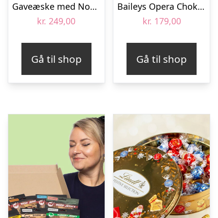
Gaveæske med Nougat – Niederegger
Baileys Opera Chokoladeæske
kr.
249,00
kr.
179,00
Gå til shop
Gå til shop