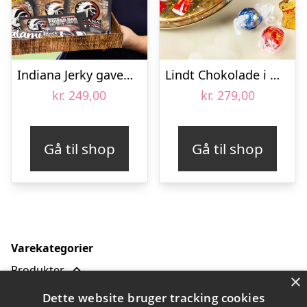
Indiana Jerky gaveæske
Lindt Chokolade i Metalæske
kr.
249,00
kr.
279,00
Gå til shop
Gå til shop
Varekategorier
Produkter
×
Bland selv slik
Dette website bruger tracking cookies
Amerikansk slik