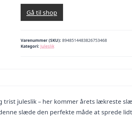
Gå til shop
Varenummer (SKU):
8948514483826753468
Kategori:
Juleslik
trist juleslik – her kommer årets lækreste sl
 denne slæde den perfekte måde at sprede lid