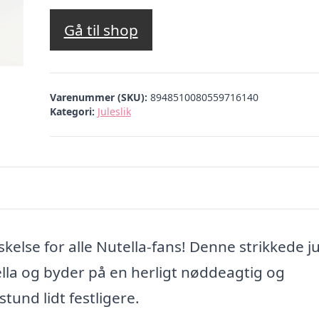
Gå til shop
Varenummer (SKU):
8948510080559716140
Kategori:
Juleslik
skelse for alle Nutella-fans! Denne strikkede j
ella og byder på en herligt nøddeagtig og
tund lidt festligere.